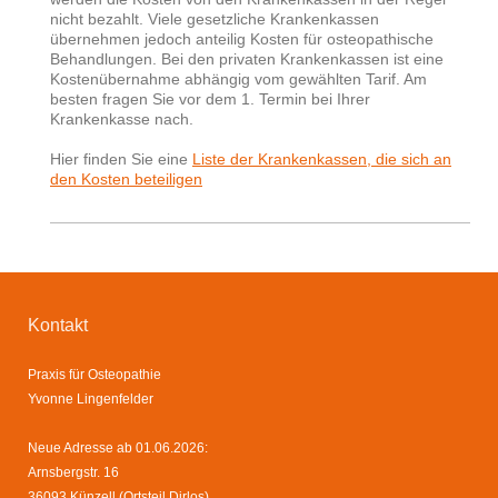
nicht bezahlt. Viele gesetzliche Krankenkassen
übernehmen jedoch anteilig Kosten für osteopathische
Behandlungen. Bei den privaten Krankenkassen ist eine
Kostenübernahme abhängig vom gewählten Tarif. Am
besten fragen Sie vor dem 1. Termin bei Ihrer
Krankenkasse nach.
Hier finden Sie eine
Liste der Krankenkassen, die sich an
den Kosten beteiligen
Kontakt
Praxis für Osteopathie
Yvonne Lingenfelder
Neue Adresse ab 01.06.2026:
Arnsbergstr. 16
36093 Künzell (Ortsteil Dirlos)